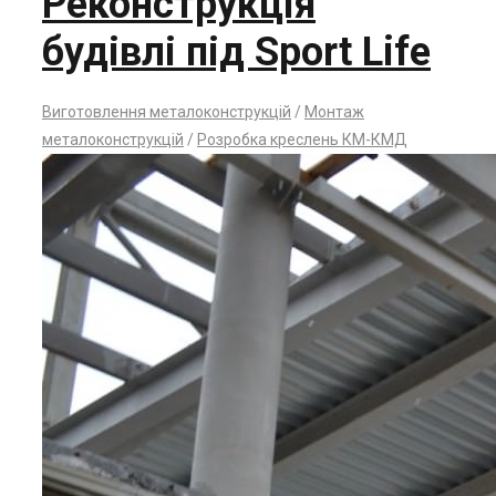
Реконструкція
будівлі під Sport Life
Виготовлення металоконструкцій
/
Монтаж
металоконструкцій
/
Розробка креслень КМ-КМД