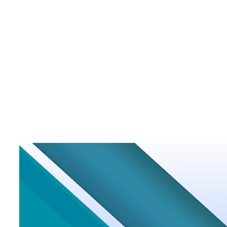
Tag
Розробка креслень КМ-КМД