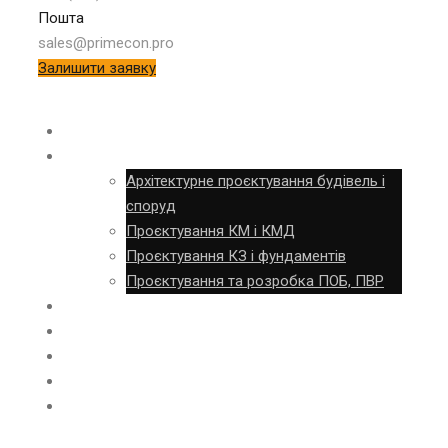
Пошта
sales@primecon.pro
Залишити заявку
ОБСТЕЖЕННЯ
ПРОЄКТУВАННЯ
Архітектурне проєктування будівель і
споруд
Проєктування КМ і КМД
Проєктування КЗ і фундаментів
Проєктування та розробка ПОБ, ПВР
ВИГОТОВЛЕННЯ
БУДІВНИЦТВО
ШМБ
ОБ’ЄКТИ
КОНТАКТИ