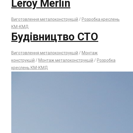
Leroy Merlin
Виготовлення металоконструкцій
/
Розробка креслень
КМ-КМД
Будівництво СТО
Виготовлення металоконструкцій
/
Монтаж
конструкцій
/
Монтаж металоконструкцій
/
Розробка
креслень КМ-КМД