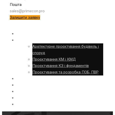
Пошта
sales@primecon.pro
Залишити заявку
ОБСТЕЖЕННЯ
ПРОЄКТУВАННЯ
Архітектурне проєктування будівель і
споруд
Проєктування КМ і КМД
Проєктування КЗ і фундаментів
Проєктування та розробка ПОБ, ПВР
ВИГОТОВЛЕННЯ
БУДІВНИЦТВО
ШМБ
ОБ’ЄКТИ
КОНТАКТИ