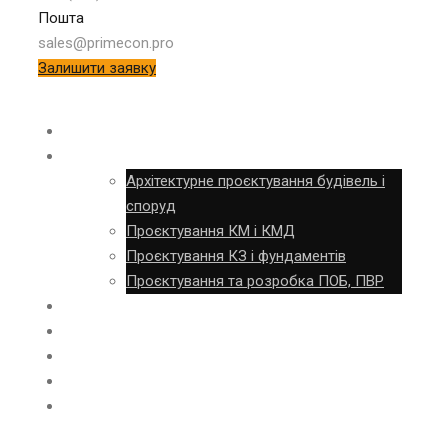
Пошта
sales@primecon.pro
Залишити заявку
ОБСТЕЖЕННЯ
ПРОЄКТУВАННЯ
Архітектурне проєктування будівель і
споруд
Проєктування КМ і КМД
Проєктування КЗ і фундаментів
Проєктування та розробка ПОБ, ПВР
ВИГОТОВЛЕННЯ
БУДІВНИЦТВО
ШМБ
ОБ’ЄКТИ
КОНТАКТИ