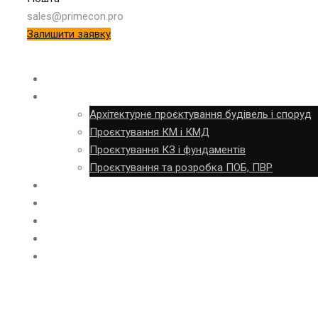
sales@primecon.pro
Залишити заявку
ОБСТЕЖЕННЯ
ПРОЄКТУВАННЯ
Архітектурне проєктування будівель і споруд
Проєктування КМ і КМД
Проєктування КЗ і фундаментів
Проєктування та розробка ПОБ, ПВР
ВИГОТОВЛЕННЯ
БУДІВНИЦТВО
ШМБ
ОБ’ЄКТИ
КОНТАКТИ