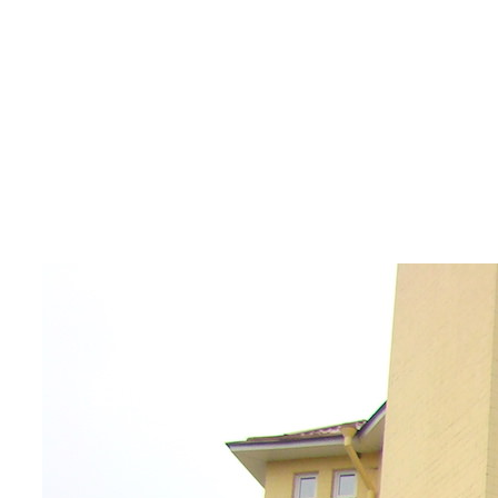
Category
Обстеження