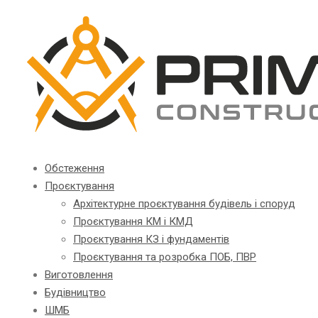
Обстеження
Проєктування
Архітектурне проєктування будівель і споруд
Проєктування КМ і КМД
Проєктування КЗ і фундаментів
Проєктування та розробка ПОБ, ПВР
Виготовлення
Будівництво
ШМБ